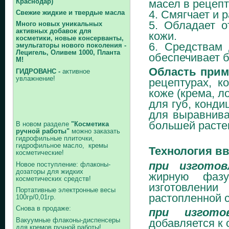
Краснодар)
масел в рецепт
4. Смягчает и 
Свежие жидкие и твердые масла
5. Обладает 
Много новых уникальных
активных добавок для
кожи.
косметики, новые консерванты,
6. Средствам
эмульгаторы нового поколения -
Лецигель, Оливем 1000, Планта
обеспечивает б
М!
Область при
ГИДРОВАНС -
активное
увлажнение!
рецептурах, к
коже (крема, 
для губ, конди
для выравнива
большей расте
В новом разделе
"Косметика
ручной работы"
можно заказать
гидрофильные плиточки,
гидрофильное масло, кремы
Технология вв
косметические!
при изготов
Новое поступление: флаконы-
дозаторы для жидких
жирную фазу
косметических средств!
изготовлен
Портативные электронные весы
растопленной с
100гр/0,01гр.
Снова в продаже:
при изгото
Вакуумные флаконы-диспенсеры
добавляется к 
для кремов ручной работы!