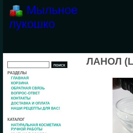
Мыльное
лукошко
ЛАНОЛ (L
РАЗДЕЛЫ
ГЛАВНАЯ
КОРЗИНА
ОБРАТНАЯ СВЯЗЬ
ВОПРОС-ОТВЕТ
КОНТАКТЫ
ДОСТАВКА И ОПЛАТА
НАШИ РЕЦЕПТЫ ДЛЯ ВАС!
КАТАЛОГ
НАТУРАЛЬНАЯ КОСМЕТИКА
РУЧНОЙ РАБОТЫ