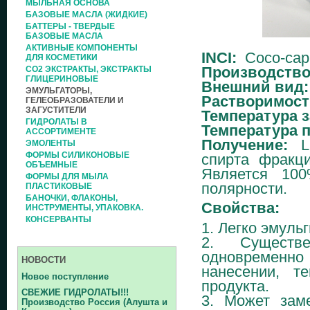
МЫЛЬНАЯ ОСНОВА
БАЗОВЫЕ МАСЛА (ЖИДКИЕ)
БАТТЕРЫ - ТВЕРДЫЕ
БАЗОВЫЕ МАСЛА
АКТИВНЫЕ КОМПОНЕНТЫ
INCI:
Coco-capr
ДЛЯ КОСМЕТИКИ
Производство
СО2 ЭКСТРАКТЫ, ЭКСТРАКТЫ
ГЛИЦЕРИНОВЫЕ
Внешний вид:
ЭМУЛЬГАТОРЫ,
Растворимост
ГЕЛЕОБРАЗОВАТЕЛИ И
ЗАГУСТИТЕЛИ
Температура 
ГИДРОЛАТЫ В
Температура 
АССОРТИМЕНТЕ
Получение:
La
ЭМОЛЕНТЫ
ФОРМЫ СИЛИКОНОВЫЕ
спирта фракц
ОБЪЕМНЫЕ
Является 100
ФОРМЫ ДЛЯ МЫЛА
полярности.
ПЛАСТИКОВЫЕ
БАНОЧКИ, ФЛАКОНЫ,
Свойства:
ИНСТРУМЕНТЫ, УПАКОВКА.
КОНСЕРВАНТЫ
1. Легко эмульг
2. Существ
одновременно
НОВОСТИ
нанесении, т
Новое поступление
продукта.
СВЕЖИЕ ГИДРОЛАТЫ!!!
3. Может зам
Производство Россия (Алушта и