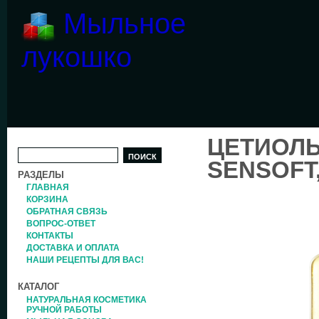
Мыльное
лукошко
ЦЕТИОЛЫ
SENSOFT,
РАЗДЕЛЫ
ГЛАВНАЯ
КОРЗИНА
ОБРАТНАЯ СВЯЗЬ
ВОПРОС-ОТВЕТ
КОНТАКТЫ
ДОСТАВКА И ОПЛАТА
НАШИ РЕЦЕПТЫ ДЛЯ ВАС!
КАТАЛОГ
НАТУРАЛЬНАЯ КОСМЕТИКА
РУЧНОЙ РАБОТЫ