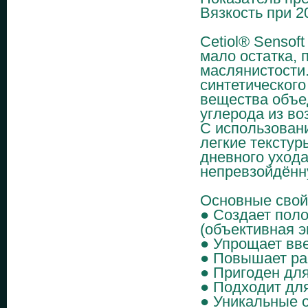
Вязкость при 20
Cetiol® Sensof
мало остатка, 
маслянистости.
синтетического
вещества объе
углерода из во
С использовани
легкие текстур
дневного ухода
непревзойдённ
Основные свой
● Создает пол
(объективная 
● Упрощает вв
● Повышает ра
● Пригоден для
● Подходит дл
● Уникальные 