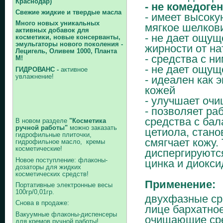
Краснодар)
- не комедоге
Свежие жидкие и твердые масла
- имеет высоку
Много новых уникальных
мягкое шелков
активных добавок для
- не дает ощущ
косметики, новые консерванты,
эмульгаторы нового поколения -
жирности от н
Лецигель, Оливем 1000, Планта
- средства с 
М!
- не дает ощу
ГИДРОВАНС -
активное
увлажнение!
- идеален как 
кожей
- улучшает оч
- позволяет ра
средства с бал
В новом разделе
"Косметика
ручной работы"
можно заказать
цетиола, стано
гидрофильные плиточки,
смягчает кожу.
гидрофильное масло, кремы
косметические!
диспергируютс
Новое поступление: флаконы-
цинка и диокси
дозаторы для жидких
косметических средств!
Применение:
Портативные электронные весы
100гр/0,01гр.
двухфазные ср
Снова в продаже:
лице бархатно
Вакуумные флаконы-диспенсеры
очищающие сре
для кремов ручной работы!