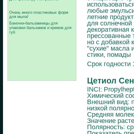
использоваться
любые эмульси
Очень много пластиковых форм
летние продукт
для мыла!
для солнечной
Баночки-бальзамницы для
упаковки бальзамов и кремов для
декоративная 
губ.
прессованные т
но с добавкой к
"сухие" масла 
стики, помады
Срок годности 
Цетиол Се
INCI: Propylhep
Химический со
Внешний вид: п
низкой полярн
Средняя молек
Значение расте
Полярность: с
Показатель пре