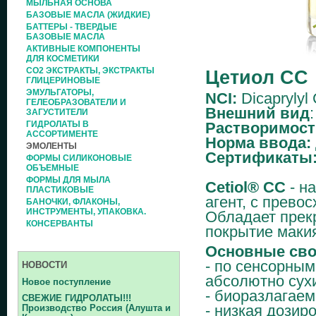
МЫЛЬНАЯ ОСНОВА
БАЗОВЫЕ МАСЛА (ЖИДКИЕ)
БАТТЕРЫ - ТВЕРДЫЕ
БАЗОВЫЕ МАСЛА
АКТИВНЫЕ КОМПОНЕНТЫ
ДЛЯ КОСМЕТИКИ
СО2 ЭКСТРАКТЫ, ЭКСТРАКТЫ
Цетиол СС
ГЛИЦЕРИНОВЫЕ
ЭМУЛЬГАТОРЫ,
NCI:
Dicaprylyl
ГЕЛЕОБРАЗОВАТЕЛИ И
Внешний вид
ЗАГУСТИТЕЛИ
ГИДРОЛАТЫ В
Растворимост
АССОРТИМЕНТЕ
Норма ввода:
ЭМОЛЕНТЫ
Сертификаты
ФОРМЫ СИЛИКОНОВЫЕ
ОБЪЕМНЫЕ
ФОРМЫ ДЛЯ МЫЛА
Cetiol® CC
- н
ПЛАСТИКОВЫЕ
агент, с прево
БАНОЧКИ, ФЛАКОНЫ,
ИНСТРУМЕНТЫ, УПАКОВКА.
Обладает прек
КОНСЕРВАНТЫ
покрытие маки
Основные сво
- по сенсорным
НОВОСТИ
абсолютно су
Новое поступление
- биоразлагаем
СВЕЖИЕ ГИДРОЛАТЫ!!!
- низкая дозир
Производство Россия (Алушта и