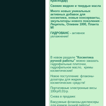
Краснодар)
Свежие жидкие и твердые масла
Много новых уникальных
активных добавок для
косметики, новые консерванты,
эмульгаторы нового поколения -
Лецигель, Оливем 1000, Планта
М!
ГИДРОВАНС -
активное
увлажнение!
В новом разделе
"Косметика
ручной работы"
можно заказать
гидрофильные плиточки,
гидрофильное масло, кремы
косметические!
Новое поступление: флаконы-
дозаторы для жидких
косметических средств!
Портативные электронные весы
100гр/0,01гр.
Снова в продаже:
Вакуумные флаконы-диспенсеры
для кремов ручной работы!