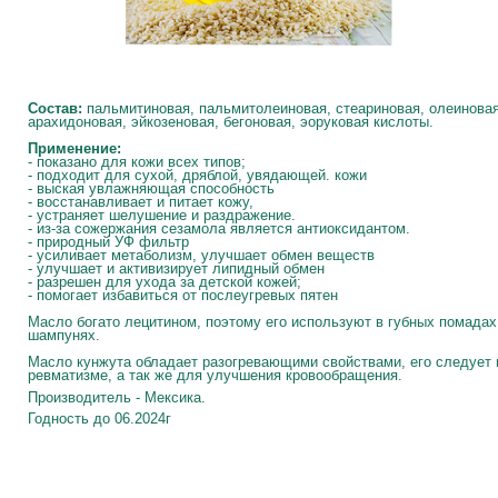
Состав:
пальмитиновая, пальмитолеиновая, стеариновая, олеиновая
арахидоновая, эйкозеновая, бегоновая, эоруковая кислоты.
Применение:
- показано для кожи всех типов;
- подходит для сухой, дряблой, увядающей. кожи
- выская увлажняющая способность
- восстанавливает и питает кожу,
- устраняет шелушение и раздражение.
- из-за сожержания сезамола является антиоксидантом.
- природный УФ фильтр
- усиливает метаболизм, улучшает обмен веществ
- улучшает и активизирует липидный обмен
- разрешен для ухода за детской кожей;
- помогает избавиться от послеугревых пятен
Масло богато лецитином, поэтому его используют в губных помадах,
шампунях.
Масло кунжута обладает разогревающими свойствами, его следует 
ревматизме, а так же для улучшения кровообращения.
Производитель - Мексика.
Годность до 06.2024г