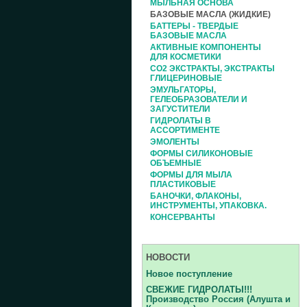
МЫЛЬНАЯ ОСНОВА
БАЗОВЫЕ МАСЛА (ЖИДКИЕ)
БАТТЕРЫ - ТВЕРДЫЕ
БАЗОВЫЕ МАСЛА
АКТИВНЫЕ КОМПОНЕНТЫ
ДЛЯ КОСМЕТИКИ
СО2 ЭКСТРАКТЫ, ЭКСТРАКТЫ
ГЛИЦЕРИНОВЫЕ
ЭМУЛЬГАТОРЫ,
ГЕЛЕОБРАЗОВАТЕЛИ И
ЗАГУСТИТЕЛИ
ГИДРОЛАТЫ В
АССОРТИМЕНТЕ
ЭМОЛЕНТЫ
ФОРМЫ СИЛИКОНОВЫЕ
ОБЪЕМНЫЕ
ФОРМЫ ДЛЯ МЫЛА
ПЛАСТИКОВЫЕ
БАНОЧКИ, ФЛАКОНЫ,
ИНСТРУМЕНТЫ, УПАКОВКА.
КОНСЕРВАНТЫ
НОВОСТИ
Новое поступление
СВЕЖИЕ ГИДРОЛАТЫ!!!
Производство Россия (Алушта и